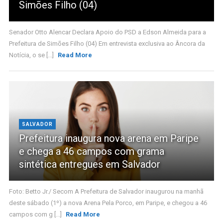
Simões Filho (04)
Senador Otto Alencar Declara Apoio do PSD a Edson Almeida para a
Prefeitura de Simões Filho (04) Em entrevista exclusiva ao Âncora da
Notícia, o se [...]
Read More
SALVADOR
Prefeitura inaugura nova arena em Paripe
e chega a 46 campos com grama
sintética entregues em Salvador
Foto: Betto Jr./ Secom A Prefeitura de Salvador inaugurou na manhã
deste sábado (1º) a nova Arena Pela Porco, em Paripe, e chegou a 46
campos com g [...]
Read More