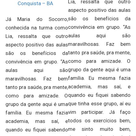
Lia, ressalta que outro
Conquista – BA
aspecto positivo das aulas
são os benefícios da
Já Maria do Socorro,
convivência em grupo. “As
conhecida na turma como
aulas aqui são
Lia, ressalta que outro
maravilhosas. Faz bem
aspecto positivo das aulas
tanto pra saúde, pra mente,
são os benefícios da
como para amizade. O
convivência em grupo. “As
grupo da gente aqui é uma
aulas aqui são
família. Eu mesma fazia
maravilhosas. Faz bem
academia, mas saí, e
tanto pra saúde, pra mente,
quando eu fiquei sabendo
como para amizade. O
que tinha esse grupo, aí eu
grupo da gente aqui é uma
vim participar. Já faço
família. Eu mesma fazia
todos os exercícios bem,
academia, mas saí, e
me sinto muito bem,
quando eu fiquei sabendo