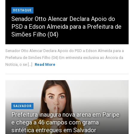
DESTAQUE
Senador Otto Alencar Declara Apoio do
PSD a Edson Almeida para a Prefeitura de
Simões Filho (04)
Senador Otto Alencar Declara Apoio do PSD a Edson Almeida para a
Prefeitura de Simões Filho (04) Em entrevista exclusiva ao Âncora da
Notícia, o se [...]
Read More
SALVADOR
Prefeitura inaugura nova arena em Paripe
e chega a 46 campos com grama
sintética entregues em Salvador