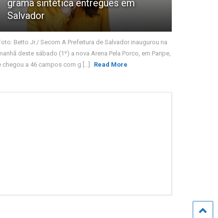
grama sintética entregues em
Salvador
Foto: Betto Jr./ Secom A Prefeitura de Salvador inaugurou na
manhã deste sábado (1º) a nova Arena Pela Porco, em Paripe,
e chegou a 46 campos com g [...]
Read More