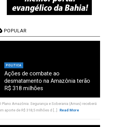
POPULAR
POLITICA
Ações de combate ao
desmatamento na Amazônia terão
R$ 318 milhões
O Plano Amazônia: Segurança e Soberania (Amas) receberá
um aporte de R$ 318,5 milhões d [...]
Read More