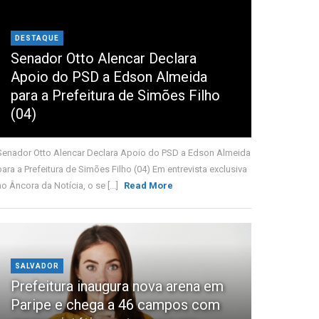
DESTAQUE
Senador Otto Alencar Declara
Apoio do PSD a Edson Almeida
para a Prefeitura de Simões Filho
(04)
Senador Otto Alencar Declara Apoio do PSD a Edson Almeida
para a Prefeitura de Simões Filho (04) Em entrevista exclusiva
ao Âncora da Notícia, o se [...]
Read More
SALVADOR
Prefeitura inaugura nova arena em
Paripe e chega a 46 campos com