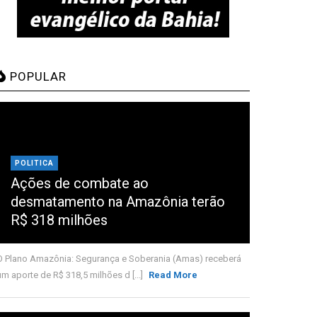
POPULAR
POLITICA
Ações de combate ao
desmatamento na Amazônia terão
R$ 318 milhões
O Plano Amazônia: Segurança e Soberania (Amas) receberá
um aporte de R$ 318,5 milhões d [...]
Read More