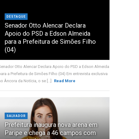
DESTAQUE
Senador Otto Alencar Declara
Apoio do PSD a Edson Almeida
para a Prefeitura de Simões Filho
(04)
Senador Otto Alencar Declara Apoio do PSD a Edson Almeida
para a Prefeitura de Simões Filho (04) Em entrevista exclusiva
ao Âncora da Notícia, o se [...]
Read More
SALVADOR
Prefeitura inaugura nova arena em
Paripe e chega a 46 campos com