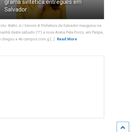
grama sintética entregues em
Salvador
Foto: Betto Jr./ Secom A Prefeitura de Salvador inaugurou na
manhã deste sábado (1º) a nova Arena Pela Porco, em Paripe,
e chegou a 46 campos com g [...]
Read More