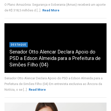
O Plano Amazônia: Segurança e Soberania (Amas) receberá um aporte
de R$ 318,5 milhões d [...]
Read More
DESTAQUE
Senador Otto Alencar Declara Apoio do
PSD a Edson Almeida para a Prefeitura de
Simões Filho (04)
Senador Otto Alencar Declara Apoio do PSD a Edson Almeida para a
Prefeitura de Simões Filho (04) Em entrevista exclusiva ao Âncora da
Notícia, o se [...]
Read More