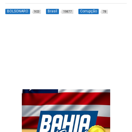
BOLSONARO
Brasil
Corrupção
903
19877
78