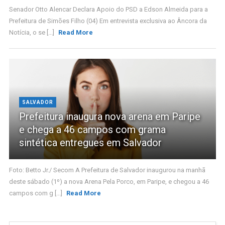
Senador Otto Alencar Declara Apoio do PSD a Edson Almeida para a
Prefeitura de Simões Filho (04) Em entrevista exclusiva ao Âncora da
Notícia, o se [...]
Read More
SALVADOR
Prefeitura inaugura nova arena em Paripe
e chega a 46 campos com grama
sintética entregues em Salvador
Foto: Betto Jr./ Secom A Prefeitura de Salvador inaugurou na manhã
deste sábado (1º) a nova Arena Pela Porco, em Paripe, e chegou a 46
campos com g [...]
Read More