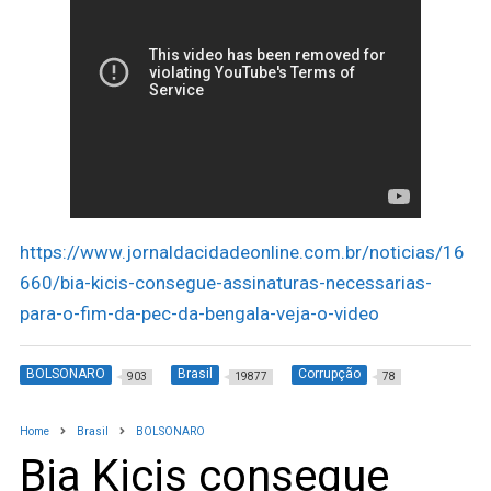
https://www.jornaldacidadeonline.com.br/noticias/16
660/bia-kicis-consegue-assinaturas-necessarias-
para-o-fim-da-pec-da-bengala-veja-o-video
BOLSONARO
Brasil
Corrupção
903
19877
78
Home
Brasil
BOLSONARO
Bia Kicis consegue