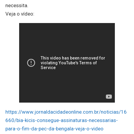
necessita.
Veja o vídeo:
https://www.jornaldacidadeonline.com.br/noticias/16
660/bia-kicis-consegue-assinaturas-necessarias-
para-o-fim-da-pec-da-bengala-veja-o-video