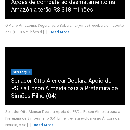
Ações de combate ao desmatamento na
Amazônia terão R$ 318 milhões
O Plano Amazônia: Segurança e Soberania (Amas) receberá um aporte
de R$ 318,5 milhões d [...]
Read More
DESTAQUE
Senador Otto Alencar Declara Apoio do
PSD a Edson Almeida para a Prefeitura de
Simões Filho (04)
Senador Otto Alencar Declara Apoio do PSD a Edson Almeida para a
Prefeitura de Simões Filho (04) Em entrevista exclusiva ao Âncora da
Notícia, o se [...]
Read More