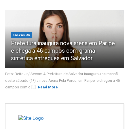
SALVADOR
Prefeitura inaugura nova arena em Paripe
e chega a 46 campos com grama
sintética entregues em Salvador
Foto: Betto Jr./ Secom A Prefeitura de Salvador inaugurou na manhã
deste sábado (1º) a nova Arena Pela Porco, em Paripe, e chegou a 46
campos com g [...]
Read More