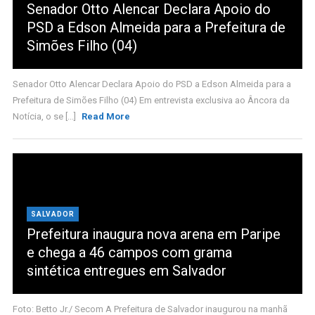
Senador Otto Alencar Declara Apoio do
PSD a Edson Almeida para a Prefeitura de
Simões Filho (04)
Senador Otto Alencar Declara Apoio do PSD a Edson Almeida para a
Prefeitura de Simões Filho (04) Em entrevista exclusiva ao Âncora da
Notícia, o se [...]
Read More
SALVADOR
Prefeitura inaugura nova arena em Paripe
e chega a 46 campos com grama
sintética entregues em Salvador
Foto: Betto Jr./ Secom A Prefeitura de Salvador inaugurou na manhã