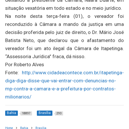
deixando a presidente da Câmara, Naara Duarte, em
situação vexatória em todo estado e no meio jurídico.
Na noite desta terça-feira (01), o vereador foi
reconduzido à Câmara a mando da justiça em uma
decisão proferida pelo juiz de direito, o Dr. Mário José
Batista Neto, que declarou que o afastamento do
vereador foi um ato ilegal da Câmara de Itapetinga.
“Assessoria Jurídica” fraca, dá nisso.
Por Roberto Alves
Fonte:
http://www.cidadeacontece.com.br/itapetinga-
diga-diga-disse-que-vai-entrar-com-denuncias-no-
mp-contra-a-camara-e-a-prefeitura-por-contratos-
milionarios/
Bahia
Brasília
18897
293
Home
Bahia
Brasília