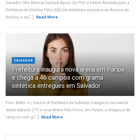
Senador Otto Alencar Declara Apoio do PSD a Edson Almeida para a
Prefeitura de Simões Filho (04) Em entrevista exclusiva ao Âncora da
Notícia, o se [...]
Read More
SALVADOR
Prefeitura inaugura nova arena em Paripe
e chega a 46 campos com grama
sintética entregues em Salvador
Foto: Betto Jr./ Secom A Prefeitura de Salvador inaugurou na manhã
deste sábado (1º) a nova Arena Pela Porco, em Paripe, e chegou a 46
campos com g [...]
Read More