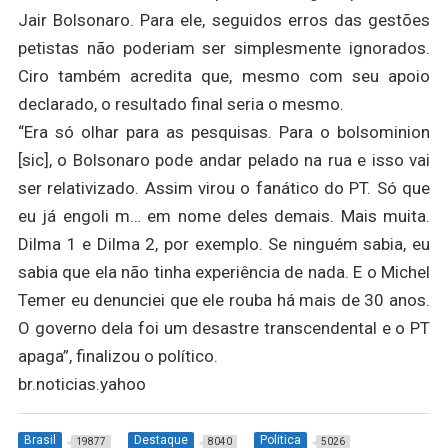
Jair Bolsonaro. Para ele, seguidos erros das gestões
petistas não poderiam ser simplesmente ignorados.
Ciro também acredita que, mesmo com seu apoio
declarado, o resultado final seria o mesmo.
“Era só olhar para as pesquisas. Para o bolsominion
[sic], o Bolsonaro pode andar pelado na rua e isso vai
ser relativizado. Assim virou o fanático do PT. Só que
eu já engoli m… em nome deles demais. Mais muita.
Dilma 1 e Dilma 2, por exemplo. Se ninguém sabia, eu
sabia que ela não tinha experiência de nada. E o Michel
Temer eu denunciei que ele rouba há mais de 30 anos.
O governo dela foi um desastre transcendental e o PT
apaga”, finalizou o político.
br.noticias.yahoo
Brasil
Destaque
Politica
19877
8040
5026