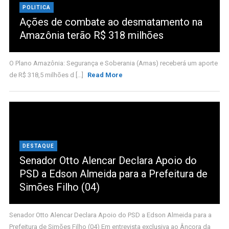
POLITICA
Ações de combate ao desmatamento na
Amazônia terão R$ 318 milhões
O Plano Amazônia: Segurança e Soberania (Amas) receberá um aporte
de R$ 318,5 milhões d [...]
Read More
DESTAQUE
Senador Otto Alencar Declara Apoio do
PSD a Edson Almeida para a Prefeitura de
Simões Filho (04)
Senador Otto Alencar Declara Apoio do PSD a Edson Almeida para a
Prefeitura de Simões Filho (04) Em entrevista exclusiva ao Âncora da