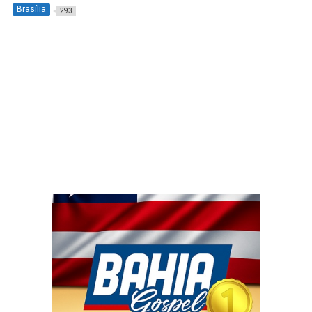
Brasília
293