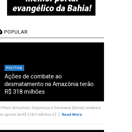
POPULAR
POLITICA
Ações de combate ao
desmatamento na Amazônia terão
R$ 318 milhões
O Plano Amazônia: Segurança e Soberania (Amas) receberá
um aporte de R$ 318,5 milhões d [...]
Read More