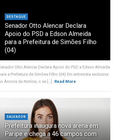
DESTAQUE
Senador Otto Alencar Declara
Apoio do PSD a Edson Almeida
para a Prefeitura de Simões Filho
(04)
Senador Otto Alencar Declara Apoio do PSD a Edson Almeida
para a Prefeitura de Simões Filho (04) Em entrevista exclusiva
ao Âncora da Notícia, o se [...]
Read More
SALVADOR
Prefeitura inaugura nova arena em
Paripe e chega a 46 campos com