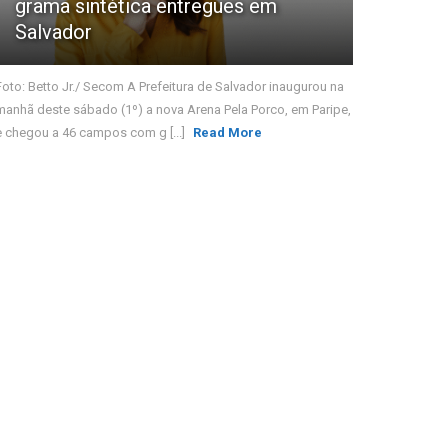
grama sintética entregues em
Salvador
Foto: Betto Jr./ Secom A Prefeitura de Salvador inaugurou na
manhã deste sábado (1º) a nova Arena Pela Porco, em Paripe,
e chegou a 46 campos com g [...]
Read More