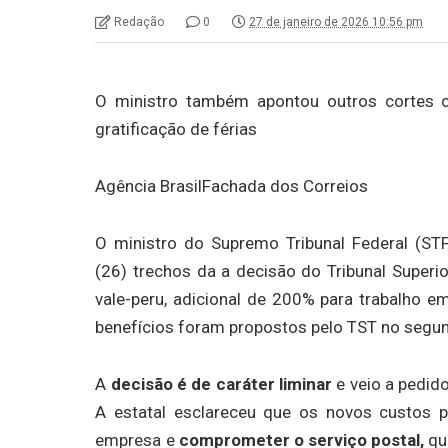
Redação
0
27 de janeiro de 2026 10:56 pm
O ministro também apontou outros cortes 
gratificação de férias
Agência Brasil
Fachada dos Correios
O ministro do Supremo Tribunal Federal (ST
(26) trechos da a decisão do Tribunal Superi
vale-peru, adicional de 200% para trabalho e
benefícios foram propostos pelo TST no segu
A
decisão é de caráter liminar
e veio a pedido
A estatal esclareceu que os novos custos p
empresa e
comprometer o serviço postal,
que