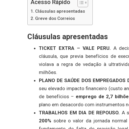
Acesso Rápido
Cláusulas apresentadas
Greve dos Correios
Cláusulas apresentadas
TICKET EXTRA – VALE PERU.
A deci
cláusula, que previa benefícios de exe
violava a regra de vedação à ultrativ
milhões.
PLANO DE SAÚDE DOS EMPREGADOS 
seu elevado impacto financeiro (custo 
d
e
b
e
n
e
fíc
i
os –
e
m
p
re
g
o
d
e
2,7 bilhõe
plano em desacordo com instrumentos n
TRABALHOS EM DIA DE REPOUSO.
A 
200%
sobre o valor da jornada normal 
fundamento de falta de previsão legal