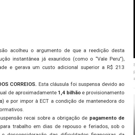
são acolheu o argumento de que a reedição desta
cução instantânea já exauridos (como o “Vale Peru”),
idade e gerava um custo adicional superior a R$ 213
DOS CORREIOS.
Esta cláusula foi suspensa devido ao
anual de aproximadamente
1
,
4
bi
l
hão
e
p
ro
v
i
s
i
o
nam
e
n
t
o
s
) e por impor à ECT a condição de mantenedora do
ormativos.
suspensão recai sobre a obrigação de
pagamento de
para trabalho em dias de repouso e feriados, sob o
 e desconsideração das dificuldades financeiras da