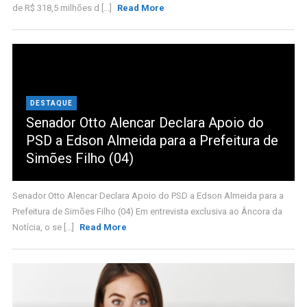
de R$ 318,5 milhões d [...]
Read More
DESTAQUE
Senador Otto Alencar Declara Apoio do
PSD a Edson Almeida para a Prefeitura de
Simões Filho (04)
Senador Otto Alencar Declara Apoio do PSD a Edson Almeida para a
Prefeitura de Simões Filho (04) Em entrevista exclusiva ao Âncora da
Notícia, o se [...]
Read More