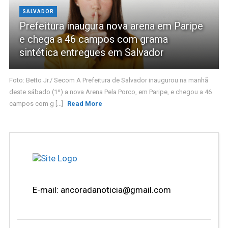
SALVADOR
Prefeitura inaugura nova arena em Paripe
e chega a 46 campos com grama
sintética entregues em Salvador
Foto: Betto Jr./ Secom A Prefeitura de Salvador inaugurou na manhã
deste sábado (1º) a nova Arena Pela Porco, em Paripe, e chegou a 46
campos com g [...]
Read More
E-mail: ancoradanoticia@gmail.com