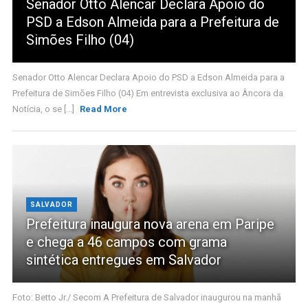
Senador Otto Alencar Declara Apoio do
PSD a Edson Almeida para a Prefeitura de
Simões Filho (04)
Senador Otto Alencar Declara Apoio do PSD a Edson Almeida para a
Prefeitura de Simões Filho (04) Em entrevista exclusiva ao Âncora da
Notícia, o se [...]
Read More
SALVADOR
Prefeitura inaugura nova arena em Paripe
e chega a 46 campos com grama
sintética entregues em Salvador
Foto: Betto Jr./ Secom A Prefeitura de Salvador inaugurou na manhã