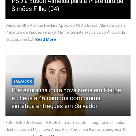
PSD a Edson Almeida para a Prefeitura de
Simões Filho (04)
Senador Otto Alencar Declara Apoio do PSD a Edson Almeida para a
Prefeitura de Simões Filho (04) Em entrevista exclusiva ao Âncora da
Notícia, o se [...]
Read More
SALVADOR
Prefeitura inaugura nova arena em Paripe
e chega a 46 campos com grama
sintética entregues em Salvador
Foto: Betto Jr./ Secom A Prefeitura de Salvador inaugurou na manhã
deste sábado (1º) a nova Arena Pela Porco, em Paripe, e chegou a 46