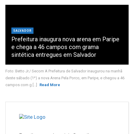
SALVADOR
Prefeitura inaugura nova arena em Paripe
e chega a 46 campos com grama
sintética entregues em Salvador
Foto: Betto Jr./ Secom A Prefeitura de Salvador inaugurou na manhã
deste sábado (1º) a nova Arena Pela Porco, em Paripe, e chegou a 46
campos com g [...]
Read More