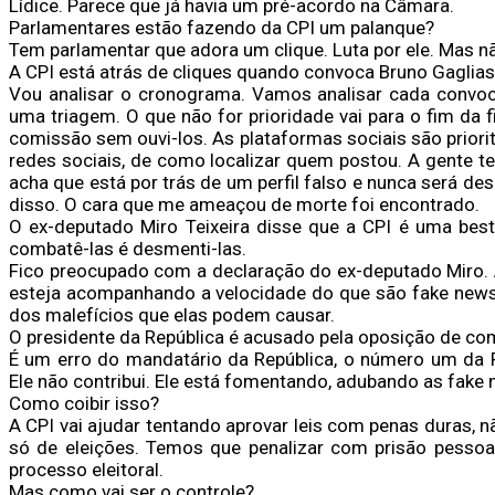
Lídice. Parece que já havia um pré-acordo na Câmara.
Parlamentares estão fazendo da CPI um palanque?
Tem parlamentar que adora um clique. Luta por ele. Mas nã
A CPI está atrás de cliques quando convoca Bruno Gagliass
Vou analisar o cronograma. Vamos analisar cada convoc
uma triagem. O que não for prioridade vai para o fim da fi
comissão sem ouvi-los. As plataformas sociais são prio
redes sociais, de como localizar quem postou. A gente 
acha que está por trás de um perfil falso e nunca será 
disso. O cara que me ameaçou de morte foi encontrado.
O ex-deputado Miro Teixeira disse que a CPI é uma bes
combatê-las é desmenti-las.
Fico preocupado com a declaração do ex-deputado Miro. A
esteja acompanhando a velocidade do que são fake news 
dos malefícios que elas podem causar.
O presidente da República é acusado pela oposição de com
É um erro do mandatário da República, o número um da Re
Ele não contribui. Ele está fomentando, adubando as fake 
Como coibir isso?
A CPI vai ajudar tentando aprovar leis com penas duras, nã
só de eleições. Temos que penalizar com prisão pesso
processo eleitoral.
Mas como vai ser o controle?