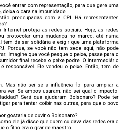
 você entrar com representação, para que gere uma
, deixa o cara na impunidade.
stão preocupadas com a CPI. Há representantes
as?
Internet proteja as redes sociais. Hoje, as redes
Vou protocolar uma mudança no marco, até numa
 tem de ser solidária e exigir que uma plataforma
CNPJ. Porque, se você não tem sede aqui, não pode
r. Imagine que você pesque o peixe, passe para o
sumidor final recebe o peixe podre. O intermediário
é responsável. Ele vendeu o peixe. Então, tem de
. Mas não sei se a influência foi para ampliar a
a ver. Se ambos usaram, não sei qual o impacto.
Haddad? Será que ajudaram Bolsonaro? Pode ter
igar para tentar coibir nas outras, para que o povo
or gostaria de ouvir o Bolsonaro?
 como ele já disse que quem cuidava das redes era o
que o filho era o grande maestro.