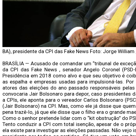
BA), presidente da CPI das Fake News Foto: Jorge William
BRASÍLIA — Acusado de comandar um “tribunal de exceção”
da CPI das Fake News , senador Angelo Coronel (PSD-
Presidência em 2018 como alvo e que seu objetivo é coibi
as espalha e empresas usadas para impulsioná-las. Por
atores das eleições do ano passado responsáveis pelas
convocaria Jair Bolsonaro para depor, caso presidentes
a CPIs, ele aponta para o vereador Carlos Bolsonaro (PSC
(Jair Bolsonaro) na CPI. Mas, como ele já disse que quem 
pena trazê-lo, já que ele disse que o filho era o grande maes
Como o senhor pretende lidar com o “kit obstrução” do P
Tento conduzir a CPI com total isenção, apesar de o próp
ela existe para investigar as eleições passadas. Não vejo 