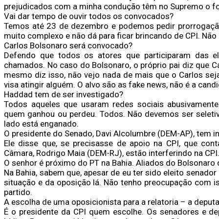
prejudicados com a minha condução têm no Supremo o foro
Vai dar tempo de ouvir todos os convocados?
Temos até 23 de dezembro e podemos pedir prorrogação.
muito complexo e não dá para ficar brincando de CPI. Não
Carlos Bolsonaro será convocado?
Defendo que todos os atores que participaram das e
chamados. No caso do Bolsonaro, o próprio pai diz que Ca
mesmo diz isso, não vejo nada de mais que o Carlos sej
visa atingir alguém. O alvo são as fake news, não é a cand
Haddad tem de ser investigado?
Todos aqueles que usaram redes sociais abusivamente
quem ganhou ou perdeu. Todos. Não devemos ser seletiv
lado está enganado.
O presidente do Senado, Davi Alcolumbre (DEM-AP), tem in
Ele disse que, se precisasse de apoio na CPI, que co
Câmara, Rodrigo Maia (DEM-RJ), estão interferindo na CPI
O senhor é próximo do PT na Bahia. Aliados do Bolsonaro 
Na Bahia, sabem que, apesar de eu ter sido eleito senado
situação e da oposição lá. Não tenho preocupação com i
partido.
A escolha de uma oposicionista para a relatoria – a deput
É o presidente da CPI quem escolhe. Os senadores e d