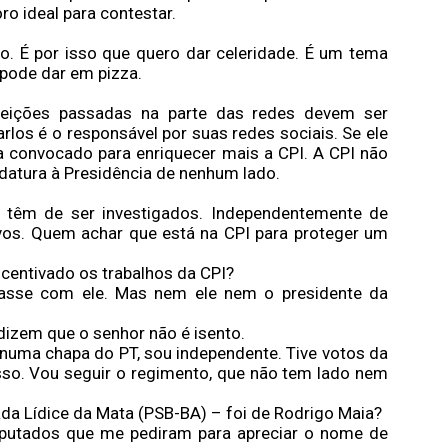
 ideal para contestar.
 É por isso que quero dar celeridade. É um tema
 pode dar em pizza.
leições passadas na parte das redes devem ser
rlos é o responsável por suas redes sociais. Se ele
a convocado para enriquecer mais a CPI. A CPI não
idatura à Presidência de nenhum lado.
 têm de ser investigados. Independentemente de
os. Quem achar que está na CPI para proteger um
centivado os trabalhos da CPI?
ntasse com ele. Mas nem ele nem o presidente da
.
dizem que o senhor não é isento.
r numa chapa do PT, sou independente. Tive votos da
sso. Vou seguir o regimento, que não tem lado nem
ada Lídice da Mata (PSB-BA) – foi de Rodrigo Maia?
eputados que me pediram para apreciar o nome de