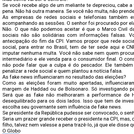
Se você recebe algo de um meliante te depreciou, cabe a
pena. Não há outra maneira. Se você não multa, não prende
As empresas de redes sociais e telefonias também e
acompanhando as sessões. O senhor foi procurado por el
Não. O que não podemos aceitar é que o Marco Civil da 
sociais não são solidárias com informações falsas. 
antecipação do fim da CPI. Vamos propor que rede social
social, para entrar no Brasil, tem de ter sede aqui e 
imputar nenhuma multa. Você não sabe nem quem procura
intermediário e ele venda para o consumidor final. O con
não pode falar que a culpa é do pescador. Ele também 
penalizar a rede social e quem plantou a notícia falsa.
As fake news influenciaram no resultado das eleições?
Como as eleições foram muito apertadas, influenciaram
margem de Haddad ou de Bolsonaro. Só investigando par
Será que as fake não melhoraram a performance de 
desequilibrado para os dois lados. Isso que tem de invest
escolha seu governante sem influência de fake news.
Se presidente da República pudesse ser convocado, o senh
Seria um prazer grande receber o presidente na CPI, mas,
filho, talvez nem valesse a pena trazê-lo, já que ele disse 
O Globo