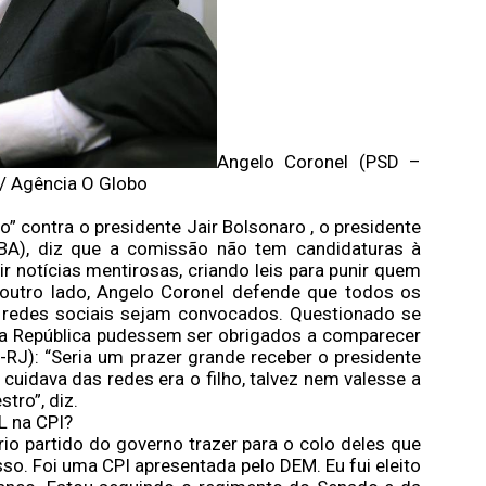
Angelo Coronel (PSD –
 / Agência O Globo
 contra o presidente Jair Bolsonaro , o presidente
BA), diz que a comissão não tem candidaturas à
r notícias mentirosas, criando leis para punir quem
 outro lado, Angelo Coronel defende que todos os
 redes sociais sejam convocados. Questionado se
 da República pudessem ser obrigados a comparecer
-RJ): “Seria um prazer grande receber o presidente
cuidava das redes era o filho, talvez nem valesse a
tro”, diz.
SL na CPI?
rio partido do governo trazer para o colo deles que
isso. Foi uma CPI apresentada pelo DEM. Eu fui eleito