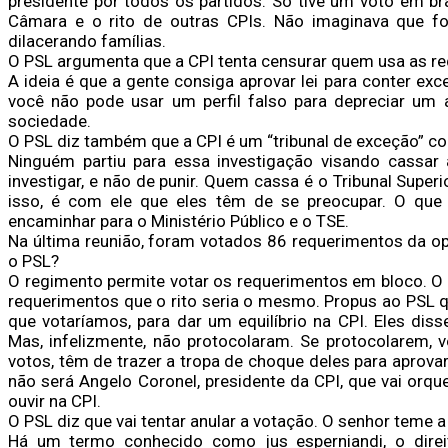
presidente por todos os partidos. Só tive um voto em b
Câmara e o rito de outras CPIs. Não imaginava que f
dilacerando famílias.
O PSL argumenta que a CPI tenta censurar quem usa as re
A ideia é que a gente consiga aprovar lei para conter e
você não pode usar um perfil falso para depreciar um a
sociedade.
O PSL diz também que a CPI é um “tribunal de exceção” co
Ninguém partiu para essa investigação visando cassar
investigar, e não de punir. Quem cassa é o Tribunal Super
isso, é com ele que eles têm de se preocupar. O que 
encaminhar para o Ministério Público e o TSE.
Na última reunião, foram votados 86 requerimentos da op
o PSL?
O regimento permite votar os requerimentos em bloco. O r
requerimentos que o rito seria o mesmo. Propus ao PSL q
que votaríamos, para dar um equilíbrio na CPI. Eles di
Mas, infelizmente, não protocolaram. Se protocolarem, v
votos, têm de trazer a tropa de choque deles para aprov
não será Angelo Coronel, presidente da CPI, que vai orq
ouvir na CPI.
O PSL diz que vai tentar anular a votação. O senhor teme a
Há um termo conhecido como jus esperniandi, o direi