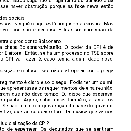
ranco. Estou seguindo o regimento do Senado e da
osse haver obstrução porque as fake news estão
des sociais.
xcessos. Ninguém aqui está pregando a censura. Mas
lvo. Isso não é censura. É tirar um criminoso da
ntra o presidente Bolsonaro.
 a chapa Bolsonaro/Mourão. O poder da CPI é de
ior Eleitoral. Então, se há um processo no TSE sobre
a CPI vai fazer é, caso tenha algum dado novo,
osição em bloco. Isso não é atropelar, como prega
egimento é claro e só o segui. Podia ter um ou mil
ue apresentasse os requerimentos dele na reunião,
sseram que não dava tempo. Eu disse que esperava.
ou pautar. Agora, cabe a eles também, arranjar os
ar. Se não tem um orquestração da base do governo,
uestrar, que vai colocar o tom da música que vamos
 judicialização da CPI?
to de espernear. Os deputados que se sentiram