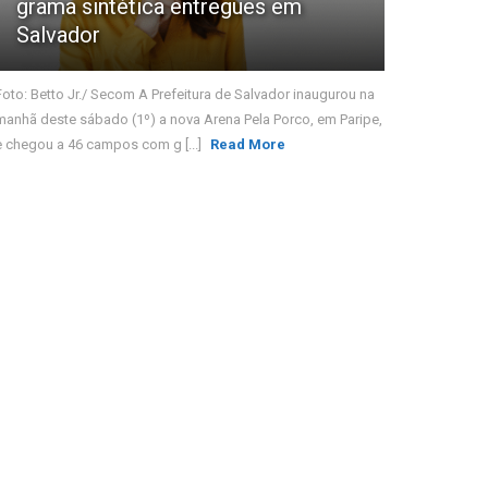
grama sintética entregues em
Salvador
Foto: Betto Jr./ Secom A Prefeitura de Salvador inaugurou na
manhã deste sábado (1º) a nova Arena Pela Porco, em Paripe,
e chegou a 46 campos com g [...]
Read More