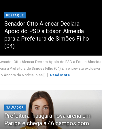
DESTAQUE
Senador Otto Alencar Declara
Apoio do PSD a Edson Almeida
para a Prefeitura de Simões Filho
(04)
Senador Otto Alencar Declara Apoio do PSD a Edson Almeida
para a Prefeitura de Simões Filho (04) Em entrevista exclusiva
ao Âncora da Notícia, o se [...]
Read More
SALVADOR
Prefeitura inaugura nova arena em
Paripe e chega a 46 campos com