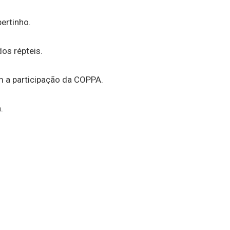
pertinho.
os répteis.
m a participação da COPPA.
.