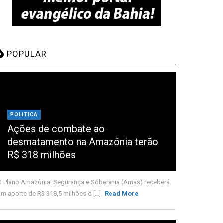
POPULAR
POLITICA
Ações de combate ao
desmatamento na Amazônia terão
R$ 318 milhões
O Plano Amazônia: Segurança e Soberania (Amas) receberá
um aporte de R$ 318,5 milhões d [...]
Read More