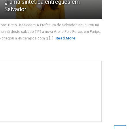
grama sintética entregues em
Salvador
Foto: Betto Jr./ Secom A Prefeitura de Salvador inaugurou na
manhã deste sábado (1º) a nova Arena Pela Porco, em Paripe,
e chegou a 46 campos com g [...]
Read More