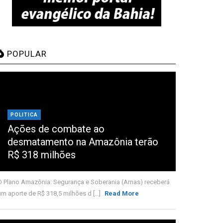
POPULAR
POLITICA
Ações de combate ao
desmatamento na Amazônia terão
R$ 318 milhões
O Plano Amazônia: Segurança e Soberania (Amas) receberá
um aporte de R$ 318,5 milhões d [...]
Read More