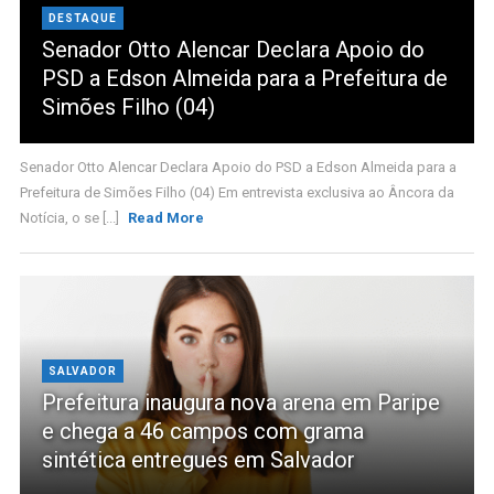
DESTAQUE
Senador Otto Alencar Declara Apoio do
PSD a Edson Almeida para a Prefeitura de
Simões Filho (04)
Senador Otto Alencar Declara Apoio do PSD a Edson Almeida para a
Prefeitura de Simões Filho (04) Em entrevista exclusiva ao Âncora da
Notícia, o se [...]
Read More
SALVADOR
Prefeitura inaugura nova arena em Paripe
e chega a 46 campos com grama
sintética entregues em Salvador