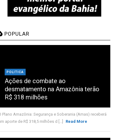
POPULAR
POLITICA
Ações de combate ao
desmatamento na Amazônia terão
R$ 318 milhões
O Plano Amazônia: Segurança e Soberania (Amas) receberá
um aporte de R$ 318,5 milhões d [...]
Read More