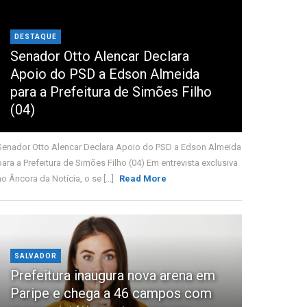
DESTAQUE
Senador Otto Alencar Declara
Apoio do PSD a Edson Almeida
para a Prefeitura de Simões Filho
(04)
Senador Otto Alencar Declara Apoio do PSD a Edson Almeida
para a Prefeitura de Simões Filho (04) Em entrevista exclusiva
ao Âncora da Notícia, o se [...]
Read More
SALVADOR
Prefeitura inaugura nova arena em
Paripe e chega a 46 campos com