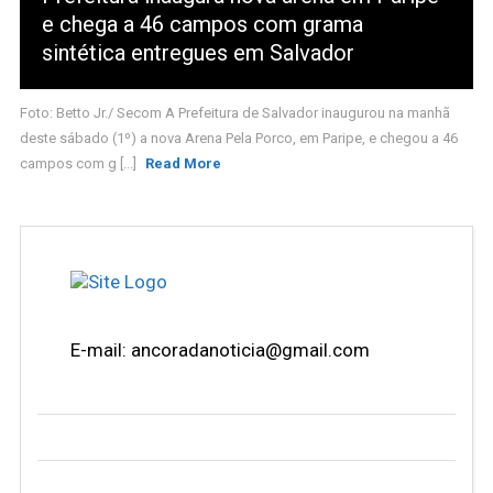
e chega a 46 campos com grama
sintética entregues em Salvador
Foto: Betto Jr./ Secom A Prefeitura de Salvador inaugurou na manhã
deste sábado (1º) a nova Arena Pela Porco, em Paripe, e chegou a 46
campos com g [...]
Read More
E-mail: ancoradanoticia@gmail.com