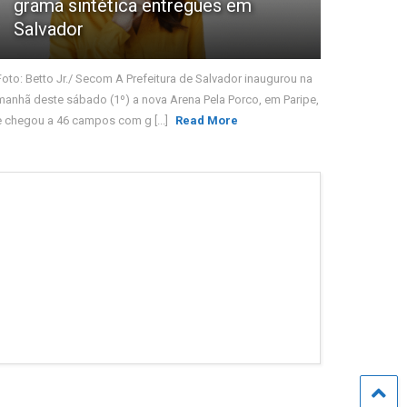
grama sintética entregues em
Salvador
Foto: Betto Jr./ Secom A Prefeitura de Salvador inaugurou na
manhã deste sábado (1º) a nova Arena Pela Porco, em Paripe,
e chegou a 46 campos com g [...]
Read More