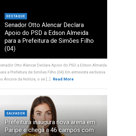
DESTAQUE
Senador Otto Alencar Declara
Apoio do PSD a Edson Almeida
para a Prefeitura de Simões Filho
(04)
Senador Otto Alencar Declara Apoio do PSD a Edson Almeida
para a Prefeitura de Simões Filho (04) Em entrevista exclusiva
ao Âncora da Notícia, o se [...]
Read More
SALVADOR
Prefeitura inaugura nova arena em
Paripe e chega a 46 campos com