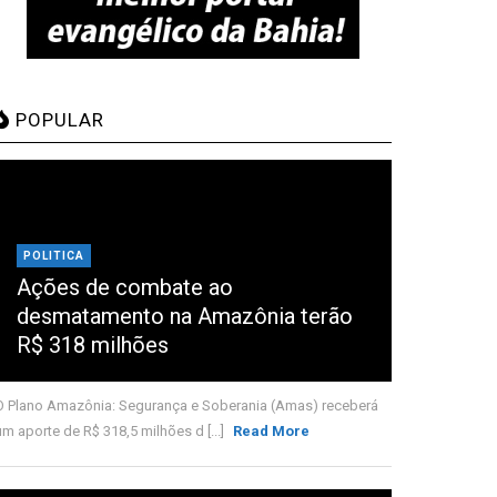
POPULAR
POLITICA
Ações de combate ao
desmatamento na Amazônia terão
R$ 318 milhões
O Plano Amazônia: Segurança e Soberania (Amas) receberá
um aporte de R$ 318,5 milhões d [...]
Read More