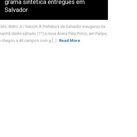
grama sintética entregues em
Salvador
Foto: Betto Jr./ Secom A Prefeitura de Salvador inaugurou na
manhã deste sábado (1º) a nova Arena Pela Porco, em Paripe,
e chegou a 46 campos com g [...]
Read More