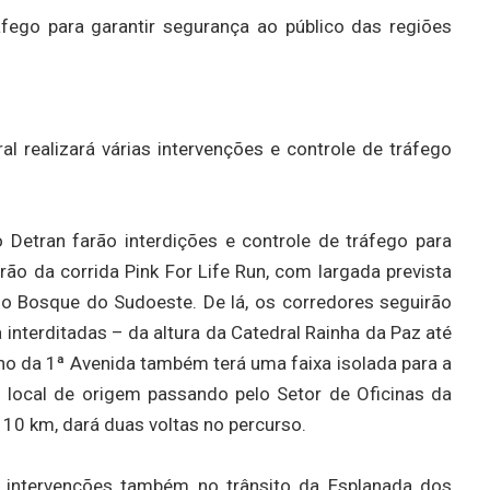
áfego para garantir segurança ao público das regiões
l realizará várias intervenções e controle de tráfego
 Detran farão interdições e controle de tráfego para
rão da corrida Pink For Life Run, com largada prevista
do Bosque do Sudoeste. De lá, os corredores seguirão
ta interditadas – da altura da Catedral Rainha da Paz até
ho da 1ª Avenida também terá uma faixa isolada para a
 local de origem passando pelo Setor de Oficinas da
 10 km, dará duas voltas no percurso.
á intervenções também no trânsito da Esplanada dos