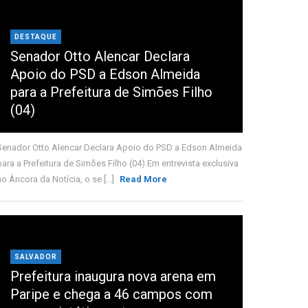
DESTAQUE
Senador Otto Alencar Declara
Apoio do PSD a Edson Almeida
para a Prefeitura de Simões Filho
(04)
Senador Otto Alencar Declara Apoio do PSD a Edson Almeida
para a Prefeitura de Simões Filho (04) Em entrevista exclusiva
ao Âncora da Notícia, o se [...]
Read More
SALVADOR
Prefeitura inaugura nova arena em
Paripe e chega a 46 campos com