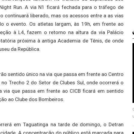
Night Run. A via N1 ficará fechada para o tráfego de
to continuará liberado, mas os acessos entre a as vias
 o evento. Os atletas largam, às 19h, em frente ao
ção à L4, fazem o retorno na altura da via Palácio
otatória próxima à antiga Academia de Tênis, de onde
seu da República.
rão sentido único na via que passa em frente ao Centro
, no Trecho 2 do Setor de Clubes Sul, onde ocorrerá o
na via que passa em frente ao CICB ficará em sentido
eção ao Clube dos Bombeiros.
rrerá em Taguatinga na tarde de domingo, o Detran
a cidade. A concentração do público está marcada para