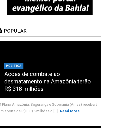
POPULAR
POLITICA
Ações de combate ao
desmatamento na Amazônia terão
R$ 318 milhões
O Plano Amazônia: Segurança e Soberania (Amas) receberá
um aporte de R$ 318,5 milhões d [...]
Read More