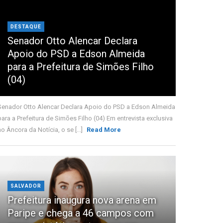
DESTAQUE
Senador Otto Alencar Declara
Apoio do PSD a Edson Almeida
para a Prefeitura de Simões Filho
(04)
Senador Otto Alencar Declara Apoio do PSD a Edson Almeida
para a Prefeitura de Simões Filho (04) Em entrevista exclusiva
ao Âncora da Notícia, o se [...]
Read More
SALVADOR
Prefeitura inaugura nova arena em
Paripe e chega a 46 campos com