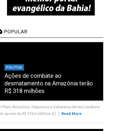
POPULAR
POLITICA
Ações de combate ao
desmatamento na Amazônia terão
R$ 318 milhões
O Plano Amazônia: Segurança e Soberania (Amas) receberá
um aporte de R$ 318,5 milhões d [...]
Read More