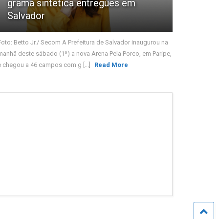
grama sintética entregues em
Salvador
Foto: Betto Jr./ Secom A Prefeitura de Salvador inaugurou na
manhã deste sábado (1º) a nova Arena Pela Porco, em Paripe,
e chegou a 46 campos com g [...]
Read More