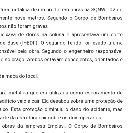
rutura metálica de um prédio em obras na SQNW 102 do
amente nove metros. Segundo o Corpo de Bombeiros
ntos não foram graves.
ueixava de dores na coluna e apresentava um corte
l de Base (IHBDF). O segundo ferido foi levado a uma
onsável pela obra. Segundo o engenheiro responsável
te no braço. Ambos estavam conscientes, orientados e
de maca do local.
tura metálica que era utilizada como escoramento de
difício veio a cair. Ela desabou sobre uma proteção de
aixo. Esta proteção diminuiu o dano do acidente, mas
rte da estrutura cair sobre os dois operários.
de obras da empresa Emplavi. O Corpo de Bombeiros