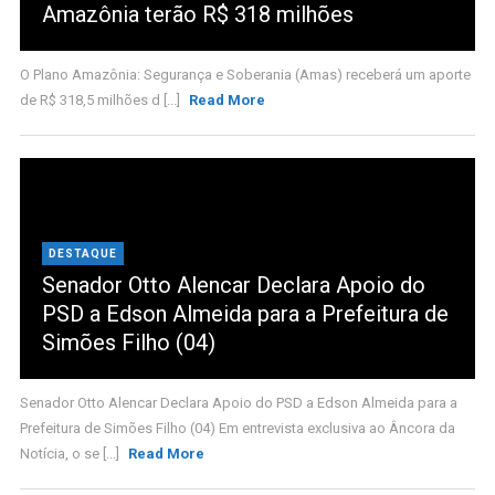
Amazônia terão R$ 318 milhões
O Plano Amazônia: Segurança e Soberania (Amas) receberá um aporte
de R$ 318,5 milhões d [...]
Read More
DESTAQUE
Senador Otto Alencar Declara Apoio do
PSD a Edson Almeida para a Prefeitura de
Simões Filho (04)
Senador Otto Alencar Declara Apoio do PSD a Edson Almeida para a
Prefeitura de Simões Filho (04) Em entrevista exclusiva ao Âncora da
Notícia, o se [...]
Read More